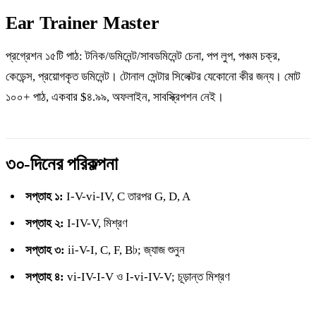
Ear Trainer Master
প্রগ্রেশন ১৫টি পাঠ: টনিক/ডমিনেন্ট/সাবডমিনেন্ট চেনা, পপ লুপ, পঞ্চম চক্র,
কেডেন্স, প্রয়োগকৃত ডমিনেন্ট। টোনাল সেন্টার সিলেক্টর যেকোনো কীর জন্য। মোট
১০০+ পাঠ, একবার $৪.৯৯, অফলাইন, সাবস্ক্রিপশন নেই।
৩০-দিনের পরিকল্পনা
সপ্তাহ ১:
I-V-vi-IV, C তারপর G, D, A
সপ্তাহ ২:
I-IV-V, মিশ্রণ
সপ্তাহ ৩:
ii-V-I, C, F, B♭; জ্যাজ শুনুন
সপ্তাহ ৪:
vi-IV-I-V ও I-vi-IV-V; চূড়ান্ত মিশ্রণ