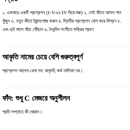
১. একবারে একটি প্রগ্রেশন (I-V-vi-IV দিয়ে শুরু) ২. সেই কীতে আসল গান
খুঁজুন ৩. নতুন কীতে ট্রান্সপোজ করুন ৪. দ্বিতীয় প্রগ্রেশন যোগ করে মিশ্রণ ৫.
এক-দুই মাসে পাঁচে পৌঁছান ৬. দৈনন্দিন সংগীতে সক্রিয় শ্রবণ
আকৃতি নামের চেয়ে বেশি গুরুত্বপূর্ণ
প্রগ্রেশন আবেগ-রেখা সহ
আকৃতি
, কর্ড তালিকা নয়।
ফাঁদ: শুধু C মেজরে অনুশীলন
প্রতি সপ্তাহে কী ঘোরান।