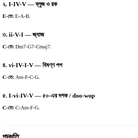
২. I-IV-V — ব্লুজ ও রক
E-তে:
E-A-B.
৩. ii-V-I — জ্যাজ
C-তে:
Dm7-G7-Cmaj7.
৪. vi-IV-I-V — বিষণ্ণ পপ
C-তে:
Am-F-C-G.
৫. I-vi-IV-V — ৫০-এর দশক / doo-wop
C-তে:
C-Am-F-G.
পদ্ধতি