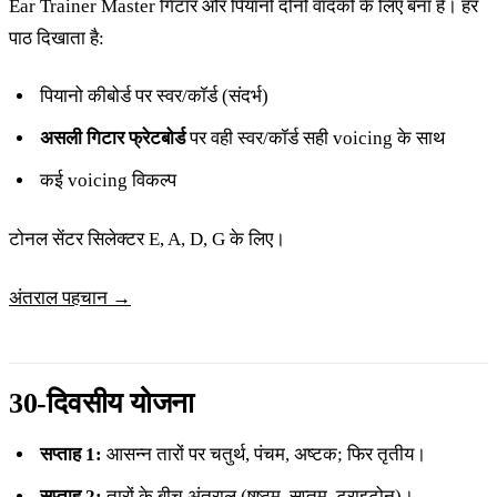
Ear Trainer Master गिटार और पियानो दोनों वादकों के लिए बना है। हर
पाठ दिखाता है:
पियानो कीबोर्ड पर स्वर/कॉर्ड (संदर्भ)
असली गिटार फ्रेटबोर्ड
पर वही स्वर/कॉर्ड सही voicing के साथ
कई voicing विकल्प
टोनल सेंटर सिलेक्टर E, A, D, G के लिए।
अंतराल पहचान →
30-दिवसीय योजना
सप्ताह 1:
आसन्न तारों पर चतुर्थ, पंचम, अष्टक; फिर तृतीय।
सप्ताह 2:
तारों के बीच अंतराल (षष्ठम, सप्तम, ट्राइटोन)।