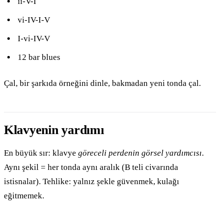
ii-V-I
vi-IV-I-V
I-vi-IV-V
12 bar blues
Çal, bir şarkıda örneğini dinle, bakmadan yeni tonda çal.
Klavyenin yardımı
En büyük sır: klavye
göreceli perdenin görsel yardımcısı
.
Aynı şekil = her tonda aynı aralık (B teli civarında
istisnalar). Tehlike: yalnız şekle güvenmek, kulağı
eğitmemek.