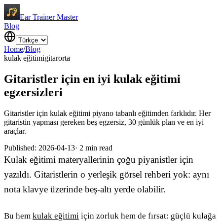
Ear Trainer Master
Blog
Home
/
Blog
kulak eğitimi
gitar
orta
Gitaristler için en iyi kulak eğitimi
egzersizleri
Gitaristler için kulak eğitimi piyano tabanlı eğitimden farklıdır. Her
gitaristin yapması gereken beş egzersiz, 30 günlük plan ve en iyi
araçlar.
Published
:
2026-04-13
·
2
min read
Kulak eğitimi materyallerinin çoğu piyanistler için
yazıldı. Gitaristlerin o yerleşik görsel rehberi yok: aynı
nota klavye üzerinde beş-altı yerde olabilir.
Bu hem
kulak eğitimi
için zorluk hem de fırsat: güçlü kulağa