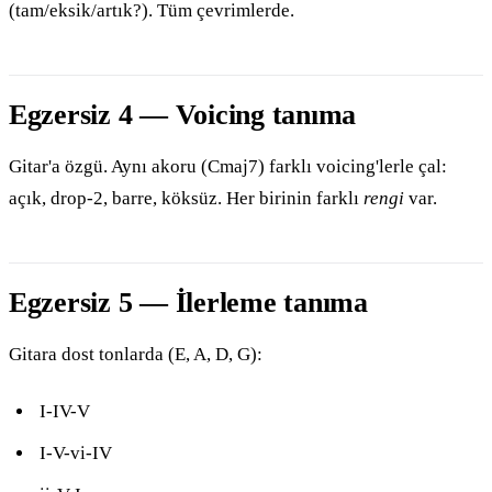
(tam/eksik/artık?). Tüm çevrimlerde.
Egzersiz 4 — Voicing tanıma
Gitar'a özgü. Aynı akoru (Cmaj7) farklı voicing'lerle çal:
açık, drop-2, barre, köksüz. Her birinin farklı
rengi
var.
Egzersiz 5 — İlerleme tanıma
Gitara dost tonlarda (E, A, D, G):
I-IV-V
I-V-vi-IV