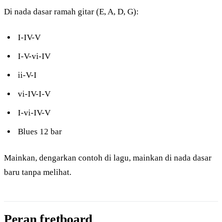
Di nada dasar ramah gitar (E, A, D, G):
I-IV-V
I-V-vi-IV
ii-V-I
vi-IV-I-V
I-vi-IV-V
Blues 12 bar
Mainkan, dengarkan contoh di lagu, mainkan di nada dasar
baru tanpa melihat.
Peran fretboard